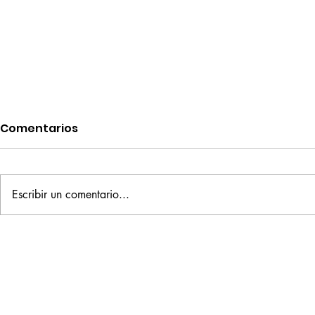
Comentarios
Escribir un comentario...
Espejo: Poema de
Consomé P
Claudia Fadda Molina
Fadda pre
primer libr
Rioja de V