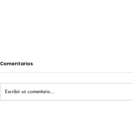
Comentarios
Escribir un comentario...
Toc toc, XoXo: Poema de
Enrique Li
Ferni Donoso
países