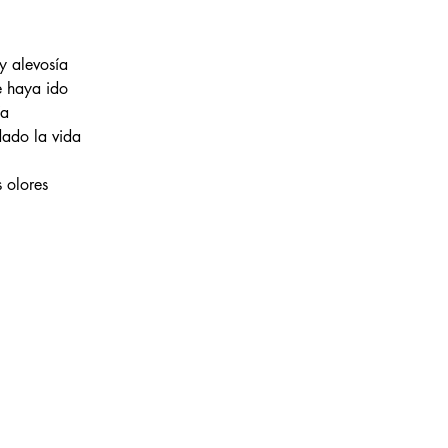
y alevosía
e haya ido
ía
dado la vida
 olores