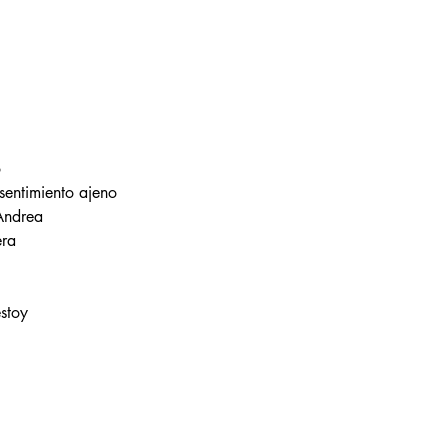
o
 sentimiento ajeno
Andrea
era
stoy