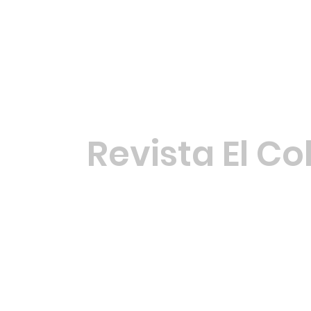
Toc toc, XoXo: Poema de
Enrique Li
Ferni Donoso
países
Revista El Co