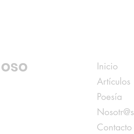
hn: Hay sólo dos
Persecución: Poema de
Guadalupe Jazmín
loso
Inicio
Artículos
Poesía
Nosotr@
Contacto