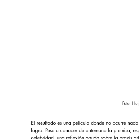
Peter Hu
El resultado es una película donde no ocurre nada.
logro. Pese a conocer de antemano la premisa, es
celebridad, una reflexión aguda sobre la praxis art