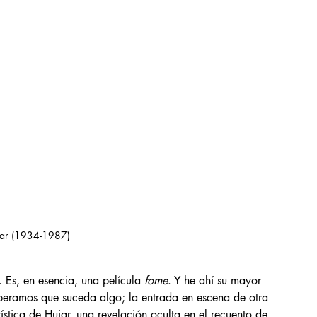
jar (1934-1987)
 Es, en esencia, una película 
fome
. Y he ahí su mayor 
peramos que suceda algo; la entrada en escena de otra 
ística de Hujar, una revelación oculta en el recuento de 