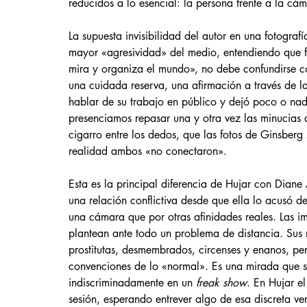
reducidos a lo esencial: la persona frente a la cá
La supuesta invisibilidad del autor en una fotogra
mayor «agresividad» del medio, entendiendo que f
mira y organiza el mundo», no debe confundirse co
una cuidada reserva, una afirmación a través de la
hablar de su trabajo en público y dejó poco o nad
presenciamos repasar una y otra vez las minucias d
cigarro entre los dedos, que las fotos de Ginsberg 
realidad ambos «no conectaron».
Esta es la principal diferencia de Hujar con Dia
una relación conflictiva desde que ella lo acusó d
una cámara que por otras afinidades reales. Las i
plantean ante todo un problema de distancia. Sus 
prostitutas, desmembrados, circenses y enanos, per
convenciones de lo «normal». Es una mirada que s
indiscriminadamente en un 
freak show
. En Hujar e
sesión, esperando entrever algo de esa discreta ve