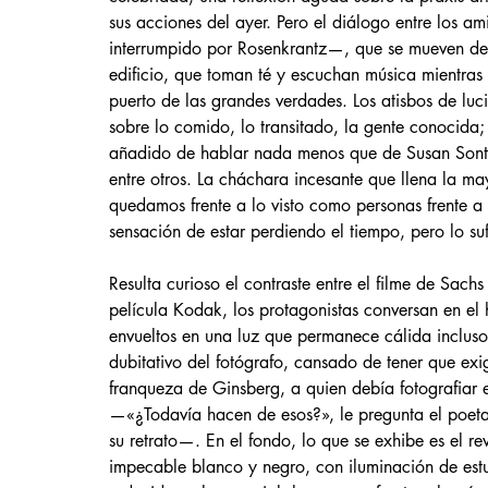
sus acciones del ayer. Pero el diálogo entre los 
interrumpido por Rosenkrantz—, que se mueven de l
edificio, que toman té y escuchan música mientras
puerto de las grandes verdades. Los atisbos de lu
sobre lo comido, lo transitado, la gente conocida;
añadido de hablar nada menos que de Susan Sonta
entre otros. La cháchara incesante que llena la m
quedamos frente a lo visto como personas frente a
sensación de estar perdiendo el tiempo, pero lo 
Resulta curioso el contraste entre el filme de Sa
película Kodak, los protagonistas conversan en el 
envueltos en una luz que permanece cálida incluso
dubitativo del fotógrafo, cansado de tener que exi
franqueza de Ginsberg, a quien debía fotografiar e
—«¿Todavía hacen de esos?», le pregunta el poeta
su retrato—. En el fondo, lo que se exhibe es el r
impecable blanco y negro, con iluminación de est