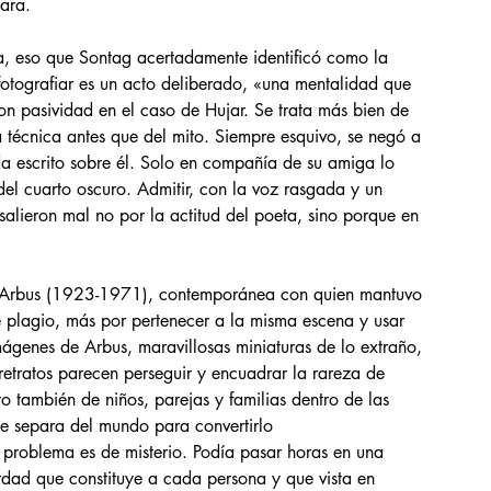
mara.
fía, eso que Sontag acertadamente identificó como la 
otografiar es un acto deliberado, «una mentalidad que 
n pasividad en el caso de Hujar. Se trata más bien de 
 técnica antes que del mito. Siempre esquivo, se negó a 
a escrito sobre él. Solo en compañía de su amiga lo 
el cuarto oscuro. Admitir, con la voz rasgada y un 
salieron mal no por la actitud del poeta, sino porque en 
ne Arbus (1923-1971), contemporánea con quien mantuvo 
e plagio, más por pertenecer a la misma escena y usar 
mágenes de Arbus, maravillosas miniaturas de lo extraño, 
retratos parecen perseguir y encuadrar la rareza de 
o también de niños, parejas y familias dentro de las 
e separa del mundo para convertirlo 
l problema es de misterio. Podía pasar horas en una 
rdad que constituye a cada persona y que vista en 