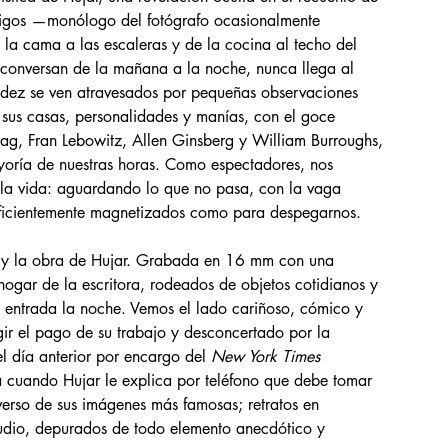
amigos —monólogo del fotógrafo ocasionalmente 
a cama a las escaleras y de la cocina al techo del 
 conversan de la mañana a la noche, nunca llega al 
cidez se ven atravesados por pequeñas observaciones 
 sus casas, personalidades y manías, con el goce 
g, Fran Lebowitz, Allen Ginsberg y William Burroughs, 
ayoría de nuestras horas. Como espectadores, nos 
 la vida: aguardando lo que no pasa, con la vaga 
suficientemente magnetizados como para despegarnos.
chs y la obra de Hujar. Grabada en 16 mm con una 
hogar de la escritora, rodeados de objetos cotidianos y 
 entrada la noche. Vemos el lado cariñoso, cómico y 
gir el pago de su trabajo y desconcertado por la 
l día anterior por encargo del 
New York Times
 cuando Hujar le explica por teléfono que debe tomar 
everso de sus imágenes más famosas; retratos en 
udio, depurados de todo elemento anecdótico y 