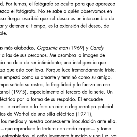
. Por turnos, el fotógrafo se oculta para que aparezca 
arezca el fotógrafo. No se sabe a quién observamos en 
r eso Berger escribió que «el deseo es un intercambio de 
tar y detener el tiempo, es la extensión del deseo, de 
ble.
as más alabadas, 
Orgasmic man
 (1969) y 
Candy 
r a las de sus cercanos. Me asombra la imagen de 
o no deja de ser intimidante; una inteligencia que 
za que esto conlleva. Porque luce tremendamente triste. 
en empezó como su amante y terminó como su amigo. 
po señala su rostro, la fragilidad y la fuerza en ese 
rhol (1975), especialmente al tercero de la serie. Un 
léctrica por la forma de su respaldo. El encuadre 
, le confiere a la foto un aire a daguerrotipo policial 
afías de Warhol de una silla eléctrica (1971), 
 los medios y nuestra consecuente inoculación ante ella. 
 —que reproduce la tortura con cada copia— y toma 
 entreabiertos, el ceño levemente fruncido y una luz, ya 