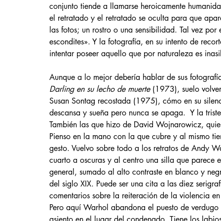
conjunto tiende a llamarse heroicamente humanidad
el retratado y el retratado se oculta para que ap
las fotos; un rostro o una sensibilidad. Tal vez po
escondites». Y la fotografía, en su intento de recor
intentar poseer aquello que por naturaleza es inasi
Aunque a lo mejor debería hablar de sus fotografí
Darling en su lecho de muerte 
(1973), suelo volve
Susan Sontag recostada (1975), cómo en su silenci
descansa y sueña pero nunca se apaga.  Y la triste
También las que hizo de David Wojnarowicz, qui
Pienso en la mano con la que cubre y al mismo tiem
gesto. Vuelvo sobre todo a los retratos de Andy Wa
cuarto a oscuras y al centro una silla que parece e
general, sumado al alto contraste en blanco y negro
del siglo XIX. Puede ser una cita a las diez serigr
comentarios sobre la reiteración de la violencia en
Pero aquí Warhol abandona el puesto de verdugo
asiento en el lugar del condenado. Tiene los labios