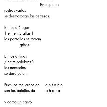
                              En aquellos 
rostros vastos
se desmoronan las certezas.
En los diálogos 
| entre murallas |
las pantallas se tornan 
             grises.
En los ánimos 
/ entre palabras \
las memorias 
se desdibujan.
Pues los recuerdos de     a n t a ñ o 
son las batallas de         a h o r a
y como un canto 