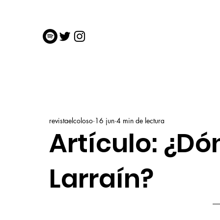
revistaelcoloso
16 jun
4 min de lectura
Artículo: ¿Dó
Larraín?