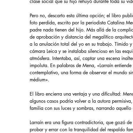
clase social que su hijo rehuyó durante toda su vid
Pero no, descarto esta última opción; el libro pub
foto perdida, escrito por la periodista Catalina M
padre nada tienen del hijo. Más allá de la compl
de aprobación y distancia del megalítico arquitect
a la anulación total del yo en su trabajo. Tímido
cámara Leica y se instalaba silencioso en las esqui
atmósfera. Intentaba, así, captar una escena inalt
impoluta. En palabras de Mena, «Larraín entiende
contemplativo, una forma de observar el mundo sin 
médium».
El libro encierra una ventaja y una dificultad: Men
algunos casos podría volver a la autora permisiva, 
familia con sus luces y sombras, narrando aquello 
Larraín era una figura contradictoria, que gozó de 
probar y errar con la tranquilidad del respaldo f