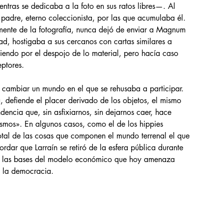
entras se dedicaba a la foto en sus ratos libres—. Al 
 padre, eterno coleccionista, por las que acumulaba él. 
amente de la fotografía, nunca dejó de enviar a Magnum 
d, hostigaba a sus cercanos con cartas similares a 
rtiendo por el despojo de lo material, pero hacía caso 
ptores. 
 cambiar un mundo en el que se rehusaba a participar. 
 defiende el placer derivado de los objetos, el mismo 
encia que, sin asfixiarnos, sin dejarnos caer, hace 
smos». En algunos casos, como el de los hippies 
tal de las cosas que componen el mundo terrenal el que 
rdar que Larraín se retiró de la esfera pública durante 
ía las bases del modelo económico que hoy amenaza 
a la democracia.